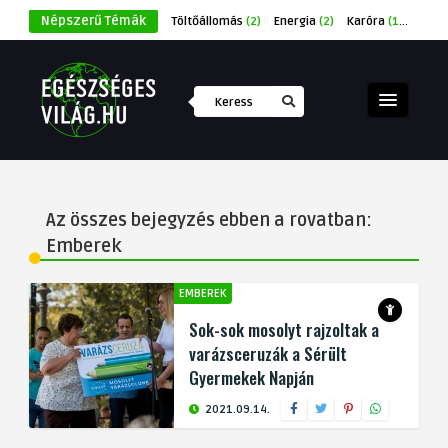
Népszerű Témák
Töltőállomás
(2)
Energia
(2)
Karóra
(1)
Éksze
Az összes bejegyzés ebben a rovatban:
Emberek
EMBEREK
Sok-sok mosolyt rajzoltak a
varázsceruzák a Sérült
Gyermekek Napján
2021.09.14.