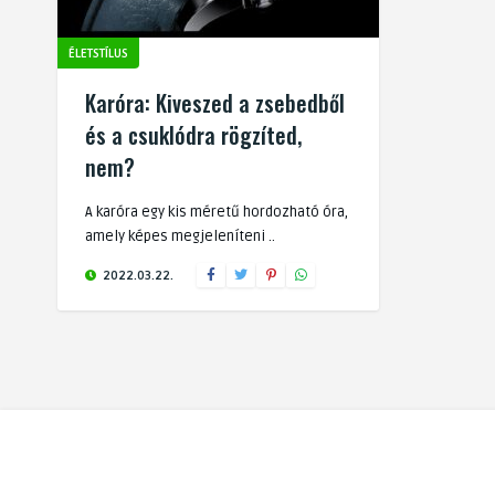
ÉLETSTÍLUS
Karóra: Kiveszed a zsebedből
és a csuklódra rögzíted,
nem?
A karóra egy kis méretű hordozható óra,
amely képes megjeleníteni ..
2022.03.22.