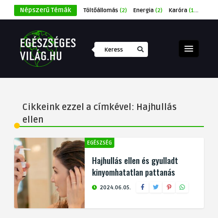
Népszerű Témák
Töltőállomás
(2)
Energia
(2)
Karóra
(1)
Éksze
Cikkeink ezzel a címkével: Hajhullás
ellen
EGÉSZSÉG
Hajhullás ellen és gyulladt
kinyomhatatlan pattanás
2024.06.05.