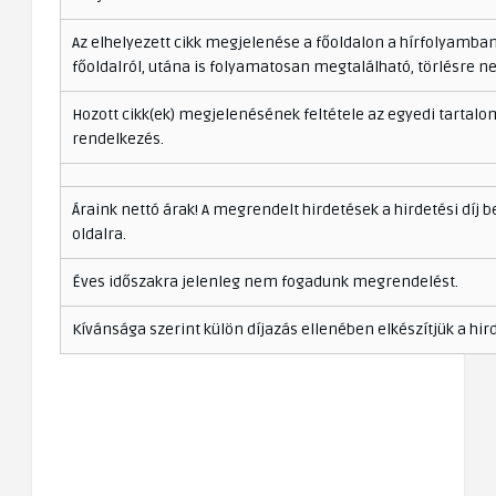
Az elhelyezett cikk megjelenése a főoldalon a hírfolyamban,
főoldalról, utána is folyamatosan megtalálható, törlésre n
Hozott cikk(ek) megjelenésének feltétele az egyedi tartalo
rendelkezés.
Áraink nettó árak! A megrendelt hirdetések a hirdetési díj b
oldalra.
Éves időszakra jelenleg nem fogadunk megrendelést.
Kívánsága szerint külön díjazás ellenében elkészítjük a hird