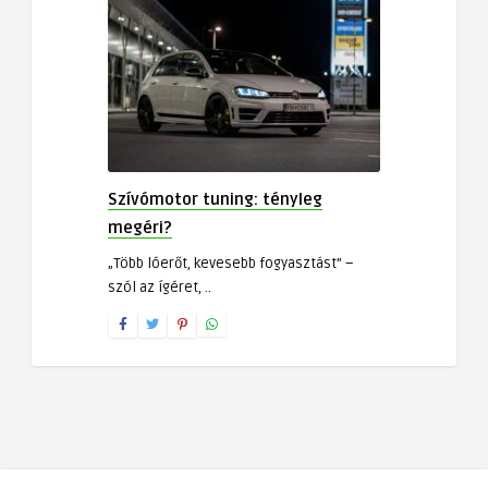
Szívómotor tuning: tényleg
megéri?
„Több lóerőt, kevesebb fogyasztást” –
szól az ígéret, ..