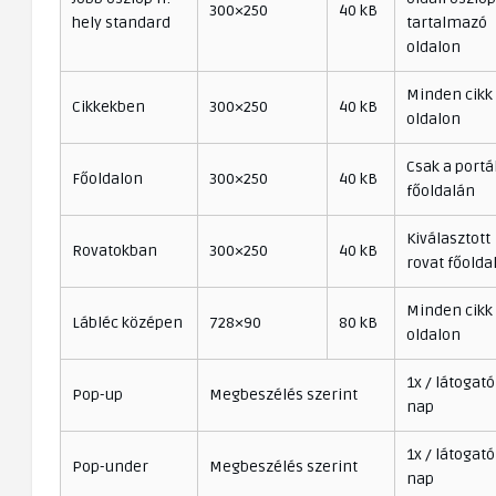
300×250
40 kB
hely standard
tartalmazó
oldalon
Minden cikk
Cikkekben
300×250
40 kB
oldalon
Csak a portá
Főoldalon
300×250
40 kB
főoldalán
Kiválasztott
Rovatokban
300×250
40 kB
rovat főolda
Minden cikk
Lábléc középen
728×90
80 kB
oldalon
1x / látogató
Pop-up
Megbeszélés szerint
nap
1x / látogató
Pop-under
Megbeszélés szerint
nap