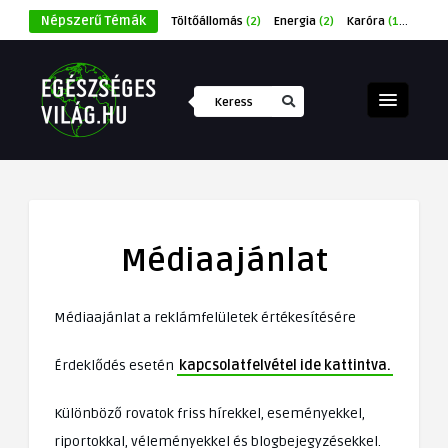
Népszerű Témák
Töltőállomás
(2)
Energia
(2)
Karóra
(1)
Éksze
Médiaajánlat
Médiaajánlat a reklámfelületek értékesítésére
Érdeklődés esetén
kapcsolatfelvétel ide kattintva.
Különböző rovatok friss hírekkel, eseményekkel,
riportokkal, véleményekkel és blogbejegyzésekkel.