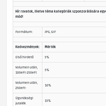
Hír rovatok, illetve téma kategóriák szponzorálására eg
mód!
Formátum:
JPG, GIF
Kedvezmények:
Mérték
Első hirdető
5%
Volumen után,
5%
100eFt-250eFt
Volumen után,
10%
250eFt-
Ügynökségi
15%
jutalék