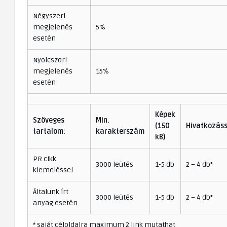
Négyszeri
megjelenés
5%
esetén
Nyolcszori
megjelenés
15%
esetén
Képek
Szöveges
Min.
(150
Hivatkozás
tartalom:
karakterszám
kB)
PR cikk
3000 leütés
1-5 db
2 – 4 db*
kiemeléssel
Általunk írt
3000 leütés
1-5 db
2 – 4 db*
anyag esetén
* saját céloldalra maximum 2 link mutathat