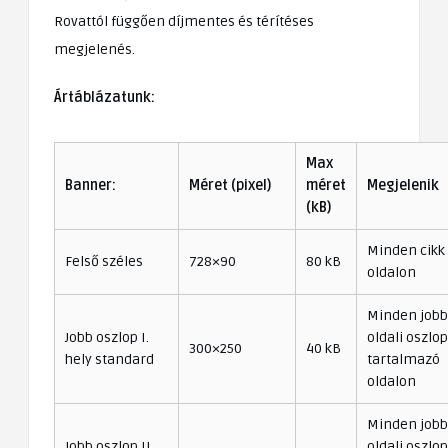
Rovattól függően díjmentes és térítéses
megjelenés.
Ártáblázatunk:
Max
Banner:
Méret (pixel)
méret
Megjelenik
(kB)
Minden cikk
Felső széles
728×90
80 kB
oldalon
Minden jobb
Jobb oszlop I.
oldali oszlo
300×250
40 kB
hely standard
tartalmazó
oldalon
Minden jobb
Jobb oszlop II.
oldali oszlo