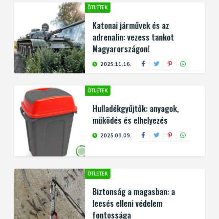
ÖTLETEK
Katonai járművek és az
adrenalin: vezess tankot
Magyarországon!
2025.11.16.
ÖTLETEK
Hulladékgyűjtők: anyagok,
működés és elhelyezés
2025.09.09.
ÖTLETEK
Biztonság a magasban: a
leesés elleni védelem
fontossága