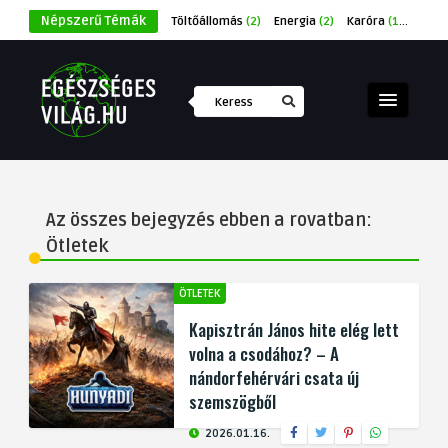
Népszerű Témák
Töltőállomás
(2)
Energia
(2)
Karóra
(1)
Éksze
Az összes bejegyzés ebben a rovatban:
Ötletek
ÖTLETEK
Kapisztrán János hite elég lett
volna a csodához? – A
nándorfehérvári csata új
szemszögből
2026.01.16.