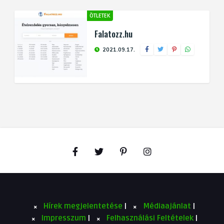
ÖTLETEK
Falatozz.hu
2021.09.17.
Hírek megjelentetése
|
Médiaajánlat
|
Impresszum
|
Felhasználási Feltételek
|