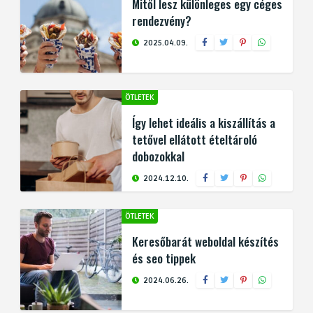
Mitől lesz különleges egy céges
rendezvény?
2025.04.09.
ÖTLETEK
Így lehet ideális a kiszállítás a
tetővel ellátott ételtároló
dobozokkal
2024.12.10.
ÖTLETEK
Keresőbarát weboldal készítés
és seo tippek
2024.06.26.