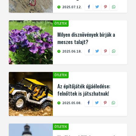
2025.07.12.
ÖTLETEK
Milyen dísznövények bírják a
meszes talajt?
2025.06.18.
ÖTLETEK
Az építőjáték újjáéledése:
felnőttek is játszhatnak!
2025.05.08.
ÖTLETEK