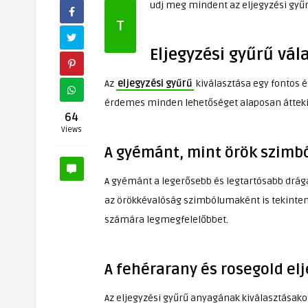
udj meg mindent az eljegyzési gyűrű
T
Eljegyzési gyűrű vál
Az
eljegyzési gyűrű
kiválasztása egy fontos é
érdemes minden lehetőséget alaposan áttekin
64
Views
A gyémánt, mint örök szim
A gyémánt a legerősebb és legtartósabb drága
az örökkévalóság szimbólumaként is tekinte
számára legmegfelelőbbet.
A fehérarany és rosegold el
Az eljegyzési gyűrű anyagának kiválasztásako