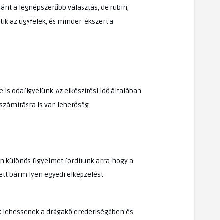
ánt a legnépszerűbb választás, de rubin,
ik az ügyfelek, és minden ékszert a
is odafigyelünk. Az elkészítési idő általában
eszámításra is van lehetőség.
n különös figyelmet fordítunk arra, hogy a
lett bármilyen egyedi elképzelést
ak lehessenek a drágakő eredetiségében és