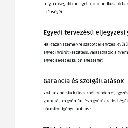
míg a rosegold melegebb, romantikusabb hangu
szépségét.
Egyedi tervezésű eljegyzési
Ha igazán személyre szabott eljegyzési gyűrűt
egyedi gyűrűt készíttess. Választhatod a gyé
egyediségét és különlegességét.
Garancia és szolgáltatások
A White and Black Ékszernél minden eljegyzési
garantálja a gyémánt és a gyűrű eredetiségét 
bármikor igényt tarthatsz.