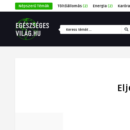
Népszerű Témák
Töltőállomás
(2)
Energia
(2)
Karóra
El