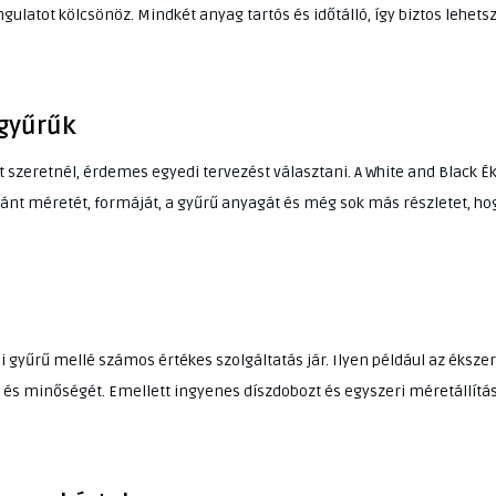
latot kölcsönöz. Mindkét anyag tartós és időtálló, így biztos lehets
 gyűrűk
 szeretnél, érdemes egyedi tervezést választani. A White and Black Ék
mánt méretét, formáját, a gyűrű anyagát és még sok más részletet, ho
 gyűrű mellé számos értékes szolgáltatás jár. Ilyen például az ékszer
és minőségét. Emellett ingyenes díszdobozt és egyszeri méretállítást