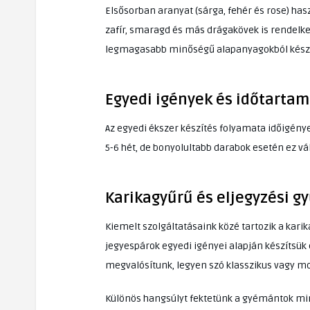
Elsősorban aranyat (sárga, fehér és rose) has
zafír, smaragd és más drágakövek is rendelke
legmagasabb minőségű alapanyagokból készí
Egyedi igények és időtartam
Az egyedi ékszer készítés folyamata időigénye
5-6 hét, de bonyolultabb darabok esetén ez vá
Karikagyűrű és eljegyzési g
Kiemelt szolgáltatásaink közé tartozik a kari
jegyespárok egyedi igényei alapján készítsük 
megvalósítunk, legyen szó klasszikus vagy mo
Különös hangsúlyt fektetünk a gyémántok min