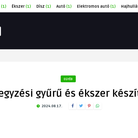
(1)
Ékszer
(1)
Dísz
(1)
Autó
(1)
Elektromos autó
(1)
Hajhullá
EGYÉB
jegyzési gyűrű és ékszer készí
2024.08.17.