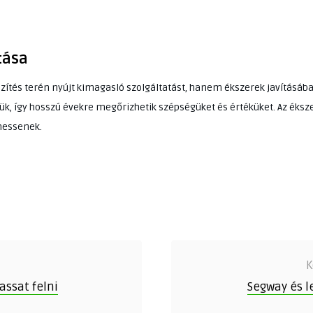
tása
zítés terén nyújt kimagasló szolgáltatást, hanem ékszerek javításában
jük, így hosszú évekre megőrizhetik szépségüket és értéküket. Az ékszer
hessenek.
K
assat felni
Segway és l