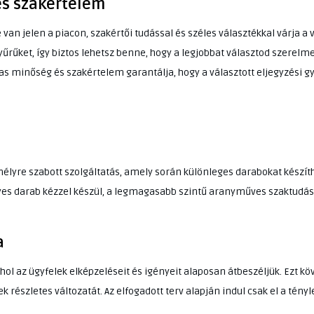
és szakértelem
 van jelen a piacon, szakértői tudással és széles választékkal várja a
yűrűket, így biztos lehetsz benne, hogy a legjobbat választod szerelm
gas minőség és szakértelem garantálja, hogy a választott eljegyzési 
lyre szabott szolgáltatás, amely során különleges darabokat készíthe
s darab kézzel készül, a legmagasabb szintű aranyműves szaktudás 
a
ahol az ügyfelek elképzeléseit és igényeit alaposan átbeszéljük. Ezt k
k részletes változatát. Az elfogadott terv alapján indul csak el a tény