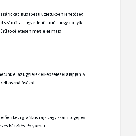
 vásárlókat. Budapesti üzletükben lehetőség
ed számára. Függetlenül attól, hogy melyik
gyűrű tökéletesen megfelel majd
tünk el az ügyfelek elképzelései alapján. A
felhasználásával.
övetően kézi grafikus rajz vagy számítógépes
leges készítési folyamat.