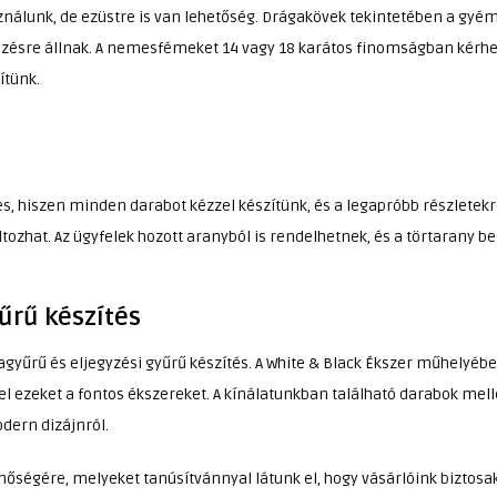
ználunk, de ezüstre is van lehetőség. Drágakövek tekintetében a gyém
zésre állnak. A nemesfémeket 14 vagy 18 karátos finomságban kérhet
tünk.
s, hiszen minden darabot kézzel készítünk, és a legapróbb részletekre 
ltozhat. Az ügyfelek hozott aranyból is rendelhetnek, és a törtarany b
yűrű készítés
kagyűrű és eljegyzési gyűrű készítés. A White & Black Ékszer műhelyébe
el ezeket a fontos ékszereket. A kínálatunkban található darabok mel
dern dizájnról.
őségére, melyeket tanúsítvánnyal látunk el, hogy vásárlóink biztos