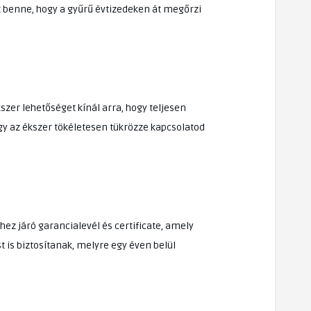
z benne, hogy a gyűrű évtizedeken át megőrzi
szer lehetőséget kínál arra, hogy teljesen
gy az ékszer tökéletesen tükrözze kapcsolatod
hez járó garancialevél és certificate, amely
 is biztosítanak, melyre egy éven belül