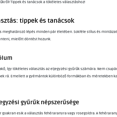
kről! Tippek és tanácsok a tökéletes választáshoz!
asztás: tippek és tanácsok
s meghatározó lépés minden pár életében. Sokféle stílus és mintázat 
teni, mielőtt döntést hozunk.
bólum
kő, így tökéletes választás az eljegyzési gyűrűk számára. Nem csup
nek rá. Emellett a gyémántok különböző formákban és méretekben ka
jegyzési gyűrűk népszerűsége
r gyakran esik a választás fehéraranyra vagy rosegoldra. A fehéraran