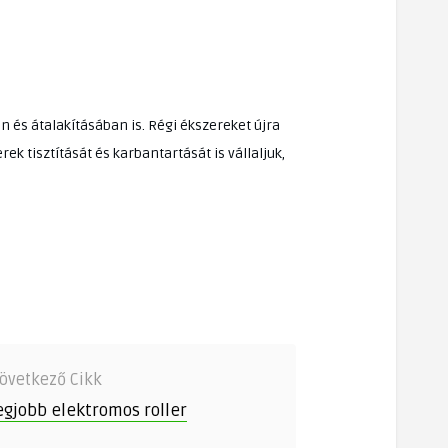
 és átalakításában is. Régi ékszereket újra
ek tisztítását és karbantartását is vállaljuk,
övetkező Cikk
egjobb elektromos roller