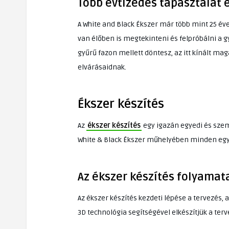
Több évtizedes tapasztalat 
A White and Black Ékszer már több mint 25 éve
van élőben is megtekinteni és felpróbálni a g
gyűrű fazon mellett döntesz, az itt kínált ma
elvárásaidnak.
Ékszer készítés
Az
ékszer készítés
egy igazán egyedi és szemé
White & Black Ékszer műhelyében minden egye
Az ékszer készítés folyamat
Az ékszer készítés kezdeti lépése a tervezés, 
3D technológia segítségével elkészítjük a terve