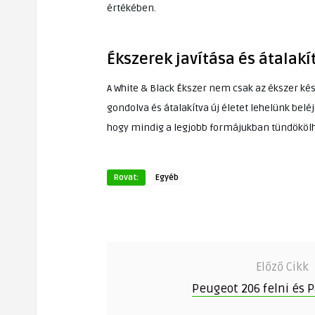
értékében.
Ékszerek javítása és átalakí
A White & Black Ékszer nem csak az ékszer kés
gondolva és átalakítva új életet lehelünk belé
hogy mindig a legjobb formájukban tündököl
Rovat:
Egyéb
Előző Cikk
Peugeot 206 felni és P