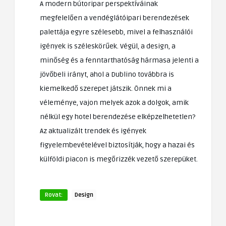
A modern bútoripar perspektíváinak
megfelelően a vendéglátóipari berendezések
palettája egyre szélesebb, mivel a felhasználói
igények is széleskörűek. Végül, a design, a
minőség és a fenntarthatóság hármasa jelenti a
jövőbeli irányt, ahol a Dublino továbbra is
kiemelkedő szerepet játszik. Önnek mi a
véleménye, vajon melyek azok a dolgok, amik
nélkül egy hotel berendezése elképzelhetetlen?
Az aktualizált trendek és igények
figyelembevételével biztosítják, hogy a hazai és
külföldi piacon is megőrizzék vezető szerepüket.
Rovat:
Design