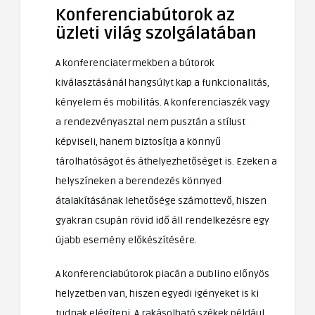
Konferenciabútorok az
üzleti világ szolgálatában
A konferenciatermekben a bútorok
kiválasztásánál hangsúlyt kap a funkcionalitás,
kényelem és mobilitás. A konferenciaszék vagy
a rendezvényasztal nem pusztán a stílust
képviseli, hanem biztosítja a könnyű
tárolhatóságot és áthelyezhetőséget is. Ezeken a
helyszíneken a berendezés könnyed
átalakításának lehetősége számottevő, hiszen
gyakran csupán rövid idő áll rendelkezésre egy
újabb esemény előkészítésére.
A konferenciabútorok piacán a Dublino előnyös
helyzetben van, hiszen egyedi igényeket is ki
tudnak elégíteni. A rakásolható székek például