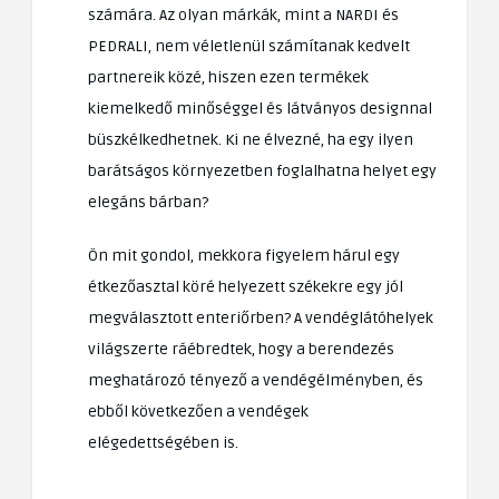
számára. Az olyan márkák, mint a NARDI és
PEDRALI, nem véletlenül számítanak kedvelt
partnereik közé, hiszen ezen termékek
kiemelkedő minőséggel és látványos designnal
büszkélkedhetnek. Ki ne élvezné, ha egy ilyen
barátságos környezetben foglalhatna helyet egy
elegáns bárban?
Ön mit gondol, mekkora figyelem hárul egy
étkezőasztal köré helyezett székekre egy jól
megválasztott enteriőrben? A vendéglátóhelyek
világszerte ráébredtek, hogy a berendezés
meghatározó tényező a vendégélményben, és
ebből következően a vendégek
elégedettségében is.