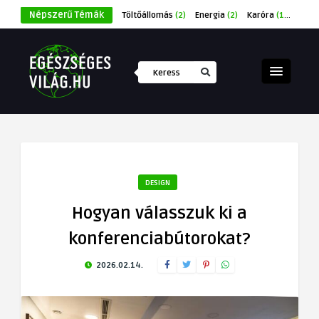
Népszerű Témák
Töltőállomás
(2)
Energia
(2)
Karóra
(1)
Éksze
DESIGN
Hogyan válasszuk ki a
konferenciabútorokat?
2026.02.14.