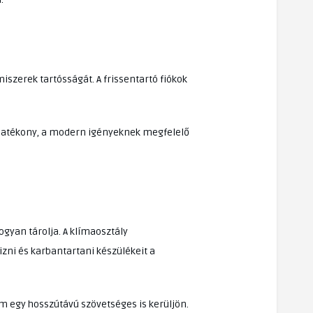
iszerek tartósságát. A frissentartó fiókok
en hatékony, a modern igényeknek megfelelő
ogyan tárolja. A klímaosztály
izni és karbantartani készülékeit a
em egy hosszútávú szövetséges is kerüljön.