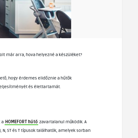
lt már arra, hova helyezné a készüléket?
hető, hogy érdemes elidőznie a hűtők
eljesítményét és élettartamát.
t a
HOMEFORT hűtő
zavartalanul működik. A
N, ST és T típusok találhatók, amelyek sorban