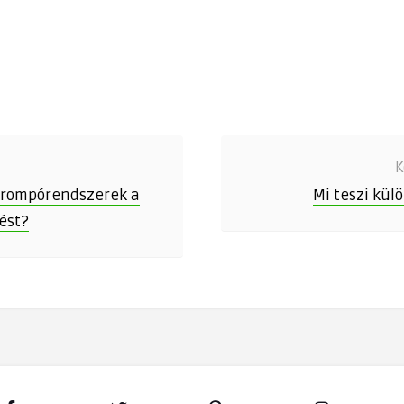
K
sorompórendszerek a
Mi teszi kül
ést?