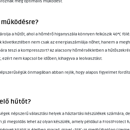
tároznak meg optimális működést.
a működésre?
árolja a hűtőt, ahol a hőmérő higanyszála könnyen felkúszik 40°C fölé
inek következtében nem csak az energiaszámlája nőhet, hanem a meg
bára teszi a kompresszort? Az alacsony hőmérsékletben a hűtőszekré
t, ezért nem kapcsol be időben, kihagyva a leolvasztást.
Népszerűségük önmagában abban rejlik, hogy alapos figyelmet fordíta
elő hűtőt?
ségek népszerű választási helyek a háztartási készülékek számára, de 
jó megoldás lehet az olyan készülék, amely például a FrostProtect fu
ülmények között is életben marad, mivel -15°C-ig megbízhatóan üzemel