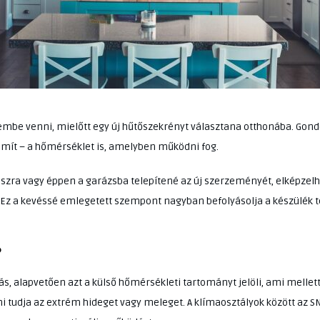
be venni, mielőtt egy új hűtőszekrényt választana otthonába. Gondo
ámít – a hőmérséklet is, amelyben működni fog.
raszra vagy éppen a garázsba telepítené az új szerzeményét, elképzel
. Ez a kevéssé emlegetett szempont nagyban befolyásolja a készülék t
?
s, alapvetően azt a külső hőmérsékleti tartományt jelöli, ami mellet
udja az extrém hideget vagy meleget. A klímaosztályok között az SN, 