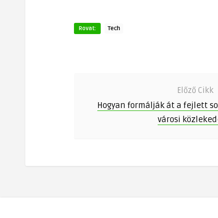
Rovat:
Tech
Előző Cikk
Hogyan formálják át a fejlett 
városi közleked