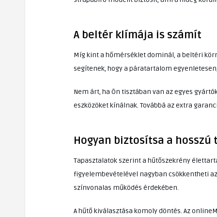
A beltér klímája is számít
Míg kint a hőmérséklet dominál, a beltéri kör
segítenek, hogy a páratartalom egyenletesen,
Nem árt, ha Ön tisztában van az egyes gyártók
eszközöket kínálnak. Továbbá az extra garanc
Hogyan biztosítsa a hosszú
Tapasztalatok szerint a hűtőszekrény élettart
figyelembevételével nagyban csökkentheti az i
színvonalas működés érdekében.
A hűtő kiválasztása komoly döntés. Az online