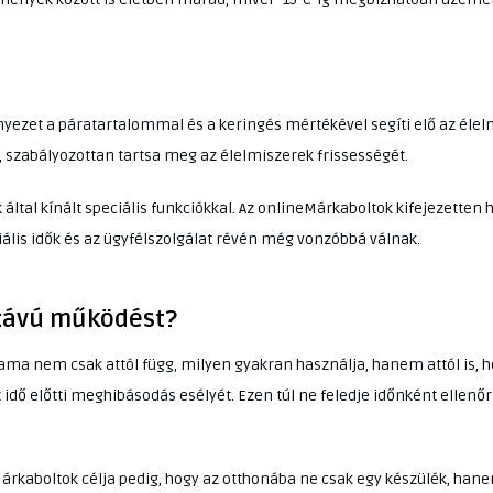
nyezet a páratartalommal és a keringés mértékével segíti elő az élelm
 szabályozottan tartsa meg az élelmiszerek frissességét.
 által kínált speciális funkciókkal. Az onlineMárkaboltok kifejezett
iális idők és az ügyfélszolgálat révén még vonzóbbá válnak.
 távú működést?
ama nem csak attól függ, milyen gyakran használja, hanem attól is, h
dő előtti meghibásodás esélyét. Ezen túl ne feledje időnként ellenőr
Márkaboltok célja pedig, hogy az otthonába ne csak egy készülék, han