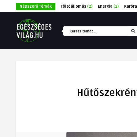
Népszerű Témák
Töltőállomás
(2)
Energia
(2)
Karóra
Hűtőszekrény