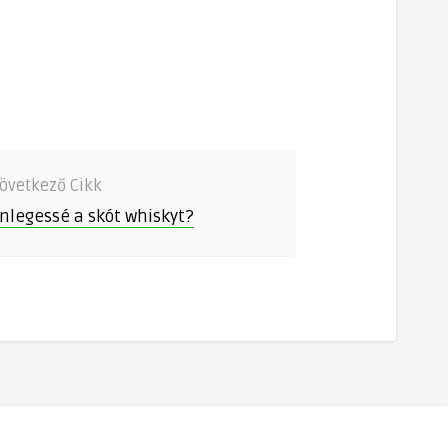
övetkező Cikk
önlegessé a skót whiskyt?