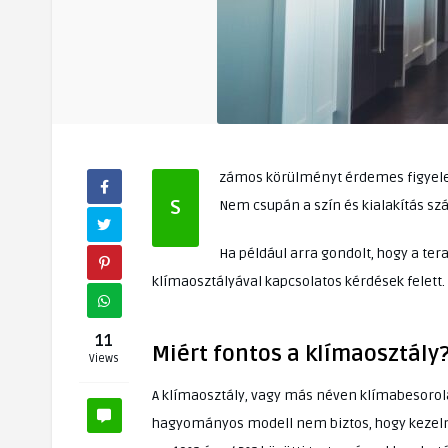
zámos körülményt érdemes figyelem
S
Nem csupán a szín és kialakítás sz
Ha például arra gondolt, hogy a te
klímaosztályával kapcsolatos kérdések felett
11
Miért fontos a klímaosztály
Views
A klímaosztály, vagy más néven klímabesorolá
hagyományos modell nem biztos, hogy kezelni t