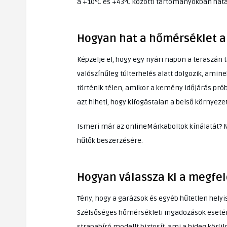
a +10°C és +43°C közötti tartományokban ha
Hogyan hat a hőmérséklet 
Képzelje el, hogy egy nyári napon a teraszán t
valószínűleg túlterhelés alatt dolgozik, am
történik télen, amikor a kemény időjárás pró
azt hiheti, hogy kifogástalan a belső környeze
Ismeri már az onlineMárkaboltok kínálatát? 
hűtők beszerzésére.
Hogyan válassza ki a megfel
Tény, hogy a garázsok és egyéb hűtetlen helyi
Szélsőséges hőmérsékleti ingadozások esetén 
strapabíró modellt biztosít, ami a hideg kör