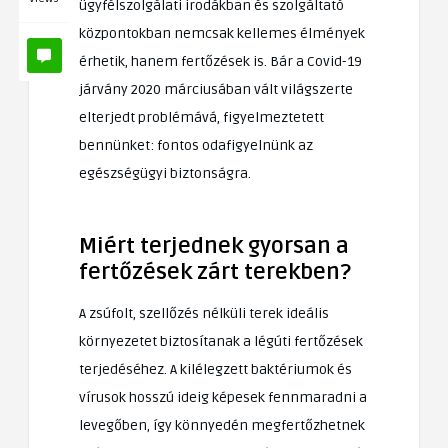
ügyfélszolgálati irodákban és szolgáltató
központokban nemcsak kellemes élmények
érhetik, hanem fertőzések is. Bár a Covid-19
járvány 2020 márciusában vált világszerte
elterjedt problémává, figyelmeztetett
bennünket: fontos odafigyelnünk az
egészségügyi biztonságra.
Miért terjednek gyorsan a
fertőzések zárt terekben?
A zsúfolt, szellőzés nélküli terek ideális
környezetet biztosítanak a légúti fertőzések
terjedéséhez. A kilélegzett baktériumok és
vírusok hosszú ideig képesek fennmaradni a
levegőben, így könnyedén megfertőzhetnek