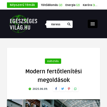
Népszerű Témák
Töltőállomás
(2)
Energia
(2)
Karóra
(1)
Éksze
EGÉSZSÉG
Modern fertőtlenítési
megoldások
2025.06.09.