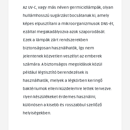
Az UV-C, vagy más néven germicidlámpák, olyan
hullámhosszú sugárzást bocsátanak ki, amely
képes elpusztítani a mikroorganizmusok DNS-ét,
ezáltal megakadályozva azok szaporodását.
Ezek a lámpák zárt rendszerekben
biztonságosan használhatók, így nem
jelentenek közvetlen veszélyt az emberek
számára. A biztonságos megoldások közül
például légtisztító berendezések is
használhatók, melyek a légkörben keringő
baktériumok elleni küzdelemre lettek tervezve.
Ilyen készülékeket érdemes használni,
különösen a kisebb és rosszabbul szellőző
helyiségekben.