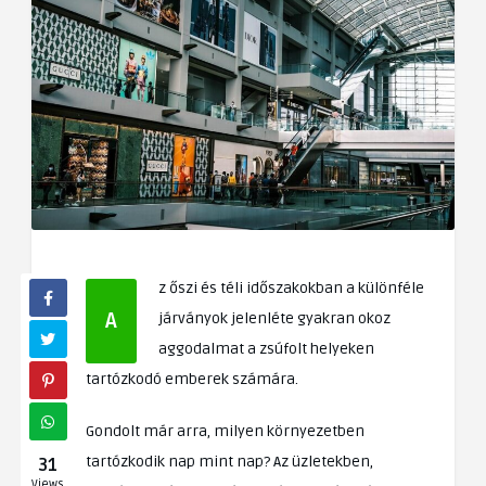
z őszi és téli időszakokban a különféle
A
járványok jelenléte gyakran okoz
aggodalmat a zsúfolt helyeken
tartózkodó emberek számára.
Gondolt már arra, milyen környezetben
tartózkodik nap mint nap? Az üzletekben,
31
Views