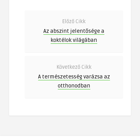
Előző Cikk
Az abszint jelentősége a
koktélok világában
Következő Cikk
A természetesség varázsa az
otthonodban