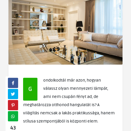
ondolkodtál már azon, hogyan
G
válassz olyan mennyezeti lámpát,
ami nem csupán fényt ad, de
meghatározza otthonod hangulatát is? A
világítás nemcsak a lakás praktikussága, hanem
stílusa szempontjából is központi elem.
43