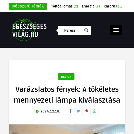
Népszerű Témák
Töltőállomás
(2)
Energia
(2)
Karóra
(1)
Éksze
DESIGN
Varázslatos fények: A tökéletes
mennyezeti lámpa kiválasztása
2024.12.18.