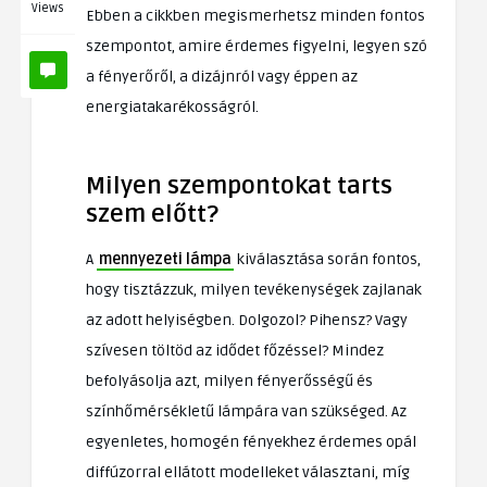
Views
Ebben a cikkben megismerhetsz minden fontos
szempontot, amire érdemes figyelni, legyen szó
a fényerőről, a dizájnról vagy éppen az
energiatakarékosságról.
Milyen szempontokat tarts
szem előtt?
A
mennyezeti lámpa
kiválasztása során fontos,
hogy tisztázzuk, milyen tevékenységek zajlanak
az adott helyiségben. Dolgozol? Pihensz? Vagy
szívesen töltöd az idődet főzéssel? Mindez
befolyásolja azt, milyen fényerősségű és
színhőmérsékletű lámpára van szükséged. Az
egyenletes, homogén fényekhez érdemes opál
diffúzorral ellátott modelleket választani, míg