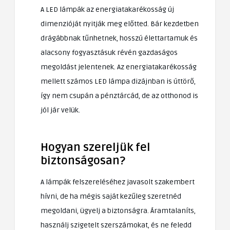
A LED lámpák az energiatakarékosság új
dimenzióját nyitják meg előtted. Bár kezdetben
drágábbnak tűnhetnek, hosszú élettartamuk és
alacsony fogyasztásuk révén gazdaságos
megoldást jelentenek. Az energiatakarékosság
mellett számos LED lámpa dizájnban is úttörő,
így nem csupán a pénztárcád, de az otthonod is
jól jár velük.
Hogyan szereljük fel
biztonságosan?
A lámpák felszereléséhez javasolt szakembert
hívni, de ha mégis saját kezűleg szeretnéd
megoldani, ügyelj a biztonságra. Áramtalaníts,
használj szigetelt szerszámokat, és ne feledd