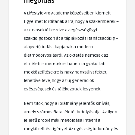
megoldás
A LifestylePro Academy képzéseiben kiemelt
figyelmet fordítanak arra, hogy a szakemberek –
az orvosoktól kezdve az egészségügyi
szakdolgozókon át a táplálkozási tanácsadókig –
alapvető tudást kapjanak a modern
életmódorvoslásról. Az oktatás nemcsak az
elméleti ismeretekre, hanem a gyakorlati
megközelítésekre is nagy hangsúlyt fektet,
lehetővé téve, hogy az új generációk
egészségesek és tájékozottak legyenek.
Nem titok, hogy a foláthiány jelentős kihívás,
amely számos fiatal életét befolyásolja. Az ilyen
jellegű problémák megoldása integrált
megközelítést igényel. Az egészségtudomány és