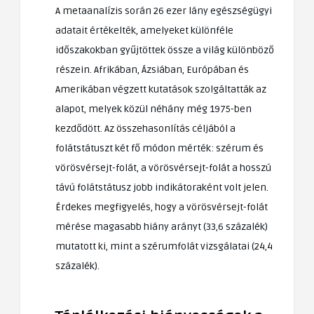
A metaanalízis során 26 ezer lány egészségügyi
adatait értékelték, amelyeket különféle
időszakokban gyűjtöttek össze a világ különböző
részein. Afrikában, Ázsiában, Európában és
Amerikában végzett kutatások szolgáltatták az
alapot, melyek közül néhány még 1975-ben
kezdődött. Az összehasonlítás céljából a
folátstátuszt két fő módon mérték: szérum és
vörösvérsejt-folát, a vörösvérsejt-folát a hosszú
távú folátstátusz jobb indikátoraként volt jelen.
Érdekes megfigyelés, hogy a vörösvérsejt-folát
mérése magasabb hiány arányt (33,6 százalék)
mutatott ki, mint a szérumfolát vizsgálatai (24,4
százalék).