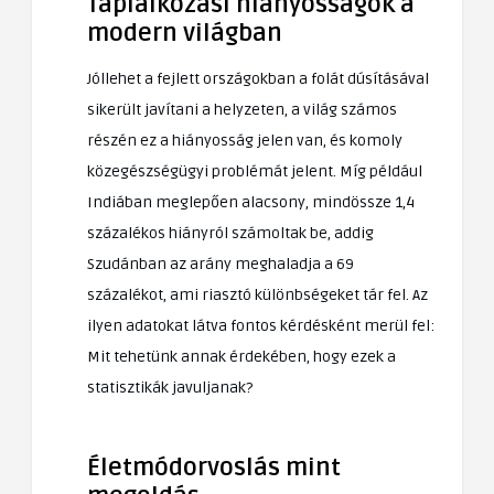
Táplálkozási hiányosságok a
modern világban
Jóllehet a fejlett országokban a folát dúsításával
sikerült javítani a helyzeten, a világ számos
részén ez a hiányosság jelen van, és komoly
közegészségügyi problémát jelent. Míg például
Indiában meglepően alacsony, mindössze 1,4
százalékos hiányról számoltak be, addig
Szudánban az arány meghaladja a 69
százalékot, ami riasztó különbségeket tár fel. Az
ilyen adatokat látva fontos kérdésként merül fel:
Mit tehetünk annak érdekében, hogy ezek a
statisztikák javuljanak?
Életmódorvoslás mint