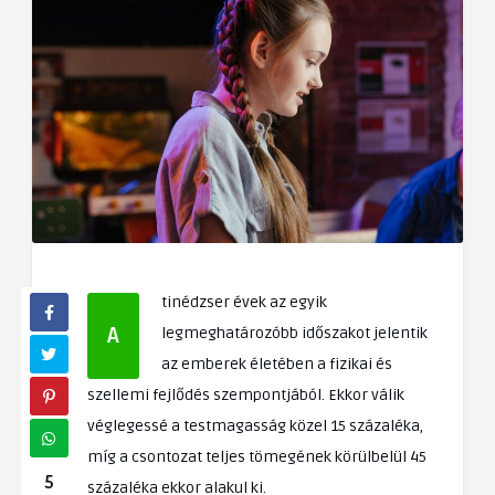
tinédzser évek az egyik
A
legmeghatározóbb időszakot jelentik
az emberek életében a fizikai és
szellemi fejlődés szempontjából. Ekkor válik
véglegessé a testmagasság közel 15 százaléka,
míg a csontozat teljes tömegének körülbelül 45
5
százaléka ekkor alakul ki.