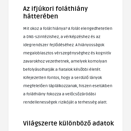
Az ifjúkori foláthiány
hátterében
Mit okoz a folát hiánya? A folát elengedhetetlen
a DNS-szintézishez, a vérképzéshez és az
idegrendszer fejlődéséhez. A hiányosságok
megaloblasztos vérszegénységhez és kognitív
zavarokhoz vezethetnek, amelyek komolyan
befolyásolhatják a fiatalok későbbi életét.
Kifejezetten fontos, hogy a serdülő lányok
megfelelően táplálkozzanak, hiszen esetükben
a foláthiány fokozza a velőcsőzáródási
rendellenességek rizikóját a terhesség alatt.
Világszerte különböző adatok