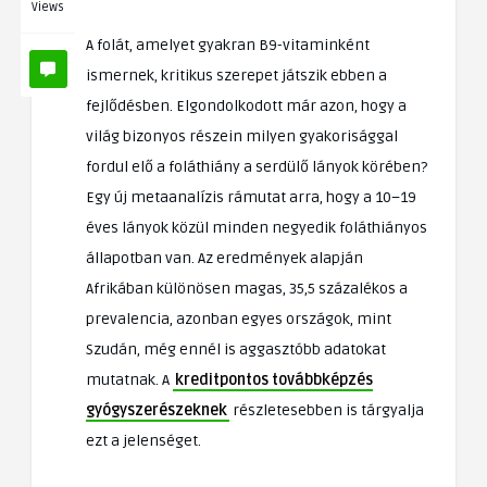
Views
A folát, amelyet gyakran B9-vitaminként
ismernek, kritikus szerepet játszik ebben a
fejlődésben. Elgondolkodott már azon, hogy a
világ bizonyos részein milyen gyakorisággal
fordul elő a foláthiány a serdülő lányok körében?
Egy új metaanalízis rámutat arra, hogy a 10–19
éves lányok közül minden negyedik foláthiányos
állapotban van. Az eredmények alapján
Afrikában különösen magas, 35,5 százalékos a
prevalencia, azonban egyes országok, mint
Szudán, még ennél is aggasztóbb adatokat
mutatnak. A
kreditpontos továbbképzés
gyógyszerészeknek
részletesebben is tárgyalja
ezt a jelenséget.