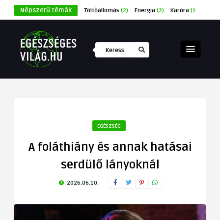
Népszerű Témák
Töltőállomás
(2)
Energia
(2)
Karóra
(1)
Éksze
EGÉSZSÉG
A foláthiány és annak hatásai
serdülő lányoknál
2026.06.10.