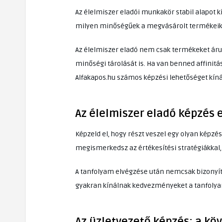
Az élelmiszer eladói munkakör stabil alapot 
milyen minőségűek a megvásárolt termékeik
Az élelmiszer eladó nem csak termékeket árul;
minőségi tárolását is. Ha van benned affinitá
Alfakapos.hu számos képzési lehetőséget kíná
Az élelmiszer eladó képzés 
Képzeld el, hogy részt veszel egy olyan képzé
megismerkedsz az értékesítési stratégiákkal, 
A tanfolyam elvégzése után nemcsak bizonyítvá
gyakran kínálnak kedvezményeket a tanfolyam
Az üzletvezető képzés: a kö