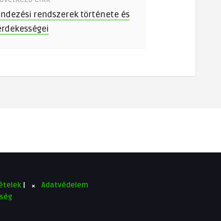
endezési rendszerek története és
érdekességei
tételek
|
Adatvédelem
őség