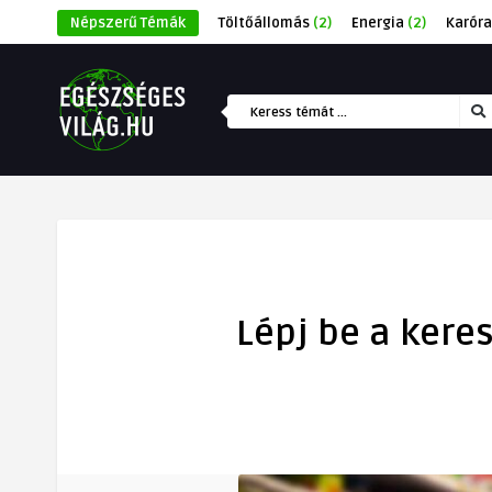
Népszerű Témák
Töltőállomás
(2)
Energia
(2)
Karóra
Lépj be a kere