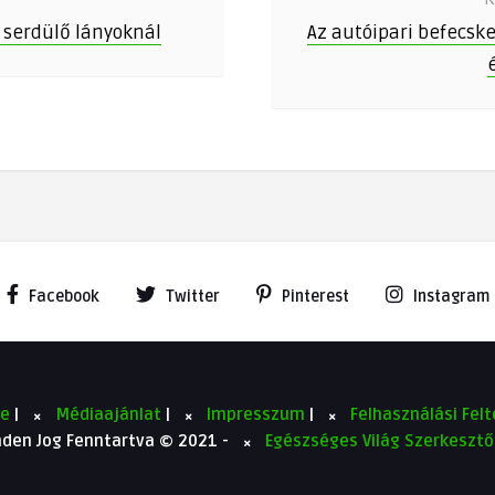
 serdülő lányoknál
Az autóipari befecsk
Facebook
Twitter
Pinterest
Instagram
se
|
Médiaajánlat
|
Impresszum
|
Felhasználási Fel
den Jog Fenntartva © 2021 -
Egészséges Világ Szerkeszt