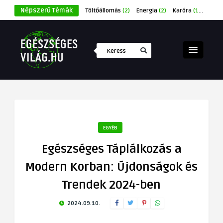
Népszerű Témák
Töltőállomás
(2)
Energia
(2)
Karóra
(1)
Éksze
EGYÉB
Egészséges Táplálkozás a
Modern Korban: Újdonságok és
Trendek 2024-ben
2024.09.10.