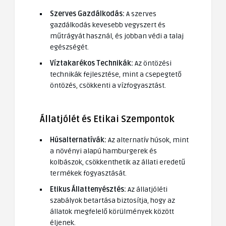
Szerves Gazdálkodás:
A szerves
gazdálkodás kevesebb vegyszert és
műtrágyát használ, és jobban védi a talaj
egészségét.
Víztakarékos Technikák:
Az öntözési
technikák fejlesztése, mint a csepegtető
öntözés, csökkenti a vízfogyasztást.
Állatjólét és Etikai Szempontok
Húsalternatívák:
Az alternatív húsok, mint
a növényi alapú hamburgerek és
kolbászok, csökkenthetik az állati eredetű
termékek fogyasztását.
Etikus Állattenyésztés:
Az állatjóléti
szabályok betartása biztosítja, hogy az
állatok megfelelő körülmények között
éljenek.