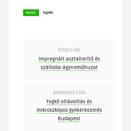
Rovat:
Egyéb
Előző Cikk
Impregnált asztalterítő és
szállodai ágyneműhuzat
Következő Cikk
Fogkő eltávolítás és
mikroszkópos gyökérkezelés
Budapest