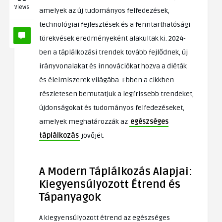
Views
amelyek az új tudományos felfedezések,
technológiai fejlesztések és a fenntarthatósági
törekvések eredményeként alakultak ki. 2024-
ben a táplálkozási trendek tovább fejlődnek, új
irányvonalakat és innovációkat hozva a diéták
és élelmiszerek világába. Ebben a cikkben
részletesen bemutatjuk a legfrissebb trendeket,
újdonságokat és tudományos felfedezéseket,
amelyek meghatározzák az
egészséges
táplálkozás
jövőjét.
A Modern Táplálkozás Alapjai:
Kiegyensúlyozott Étrend és
Tápanyagok
A kiegyensúlyozott étrend az egészséges