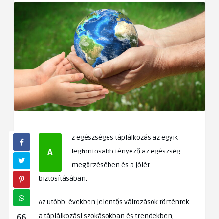
z egészséges táplálkozás az egyik
A
legfontosabb tényező az egészség
megőrzésében és a jólét
biztosításában.
Az utóbbi években jelentős változások történtek
a táplálkozási szokásokban és trendekben,
66