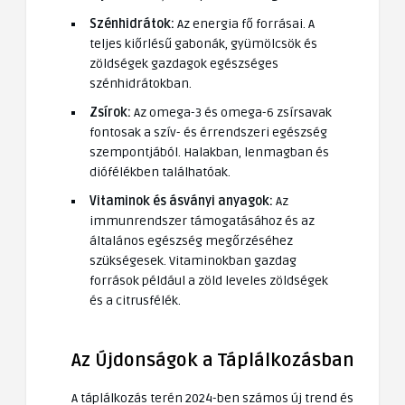
Szénhidrátok:
Az energia fő forrásai. A
teljes kiőrlésű gabonák, gyümölcsök és
zöldségek gazdagok egészséges
szénhidrátokban.
Zsírok:
Az omega-3 és omega-6 zsírsavak
fontosak a szív- és érrendszeri egészség
szempontjából. Halakban, lenmagban és
diófélékben találhatóak.
Vitaminok és ásványi anyagok:
Az
immunrendszer támogatásához és az
általános egészség megőrzéséhez
szükségesek. Vitaminokban gazdag
források például a zöld leveles zöldségek
és a citrusfélék.
Az Újdonságok a Táplálkozásban
A táplálkozás terén 2024-ben számos új trend és