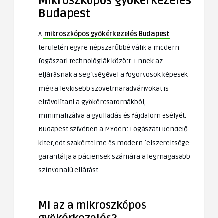
Mikroszkópos gyökérkezelés
Budapest
A
mikroszkópos gyökérkezelés Budapest
területén egyre népszerűbbé válik a modern
fogászati technológiák között. Ennek az
eljárásnak a segítségével a fogorvosok képesek
még a legkisebb szövetmaradványokat is
eltávolítani a gyökércsatornákból,
minimalizálva a gyulladás és fájdalom esélyét.
Budapest szívében a MYdent Fogászati Rendelő
kiterjedt szakértelme és modern felszereltsége
garantálja a páciensek számára a legmagasabb
színvonalú ellátást.
Mi az a mikroszkópos
gyökérkezelés?