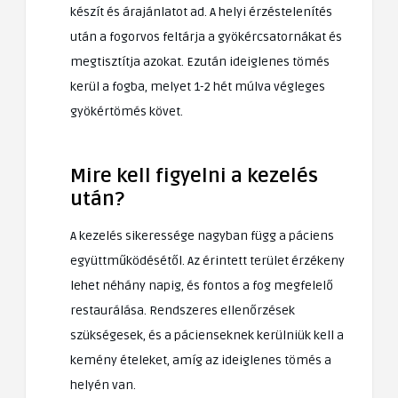
készít és árajánlatot ad. A helyi érzéstelenítés
után a fogorvos feltárja a gyökércsatornákat és
megtisztítja azokat. Ezután ideiglenes tömés
kerül a fogba, melyet 1-2 hét múlva végleges
gyökértömés követ.
Mire kell figyelni a kezelés
után?
A kezelés sikeressége nagyban függ a páciens
együttműködésétől. Az érintett terület érzékeny
lehet néhány napig, és fontos a fog megfelelő
restaurálása. Rendszeres ellenőrzések
szükségesek, és a pácienseknek kerülniük kell a
kemény ételeket, amíg az ideiglenes tömés a
helyén van.