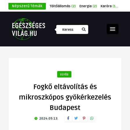
Népszerű Témák
Töltőállomás
(2)
Energia
(2)
Karóra
(1)
Éksze
EGYÉB
Fogkő eltávolítás és
mikroszkópos gyökérkezelés
Budapest
2024.09.13.