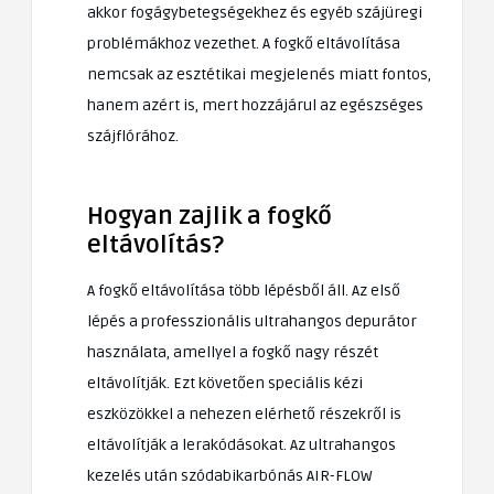
akkor fogágybetegségekhez és egyéb szájüregi
problémákhoz vezethet. A fogkő eltávolítása
nemcsak az esztétikai megjelenés miatt fontos,
hanem azért is, mert hozzájárul az egészséges
szájflórához.
Hogyan zajlik a fogkő
eltávolítás?
A fogkő eltávolítása több lépésből áll. Az első
lépés a professzionális ultrahangos depurátor
használata, amellyel a fogkő nagy részét
eltávolítják. Ezt követően speciális kézi
eszközökkel a nehezen elérhető részekről is
eltávolítják a lerakódásokat. Az ultrahangos
kezelés után szódabikarbónás AIR-FLOW