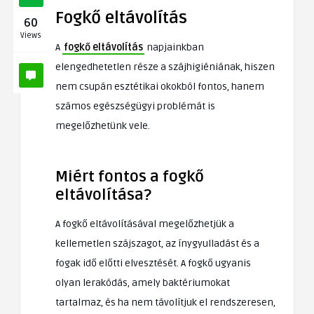
Fogkő eltávolítás
60
Views
A
fogkő eltávolítás
napjainkban
elengedhetetlen része a szájhigiéniának, hiszen
nem csupán esztétikai okokból fontos, hanem
számos egészségügyi problémát is
megelőzhetünk vele.
Miért fontos a fogkő
eltávolítása?
A fogkő eltávolításával megelőzhetjük a
kellemetlen szájszagot, az ínygyulladást és a
fogak idő előtti elvesztését. A fogkő ugyanis
olyan lerakódás, amely baktériumokat
tartalmaz, és ha nem távolítjuk el rendszeresen,