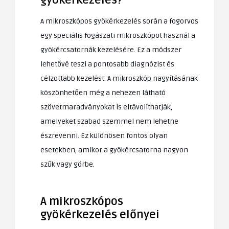
A mikroszkópos gyökérkezelés során a fogorvos
egy speciális fogászati mikroszkópot használ a
gyökércsatornák kezelésére. Ez a módszer
lehetővé teszi a pontosabb diagnózist és
célzottabb kezelést. A mikroszkóp nagyításának
köszönhetően még a nehezen látható
szövetmaradványokat is eltávolíthatják,
amelyeket szabad szemmel nem lehetne
észrevenni. Ez különösen fontos olyan
esetekben, amikor a gyökércsatorna nagyon
szűk vagy görbe.
A mikroszkópos
gyökérkezelés előnyei