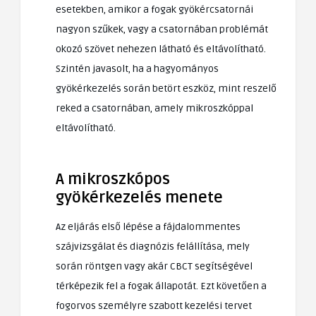
esetekben, amikor a fogak gyökércsatornái
nagyon szűkek, vagy a csatornában problémát
okozó szövet nehezen látható és eltávolítható.
Szintén javasolt, ha a hagyományos
gyökérkezelés során betört eszköz, mint reszelő
reked a csatornában, amely mikroszkóppal
eltávolítható.
A mikroszkópos
gyökérkezelés menete
Az eljárás első lépése a fájdalommentes
szájvizsgálat és diagnózis felállítása, mely
során röntgen vagy akár CBCT segítségével
térképezik fel a fogak állapotát. Ezt követően a
fogorvos személyre szabott kezelési tervet