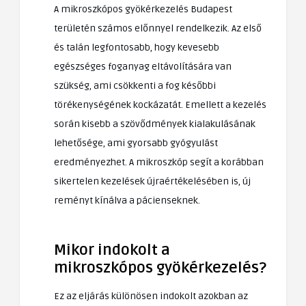
A mikroszkópos gyökérkezelés Budapest
területén számos előnnyel rendelkezik. Az első
és talán legfontosabb, hogy kevesebb
egészséges foganyag eltávolítására van
szükség, ami csökkenti a fog későbbi
törékenységének kockázatát. Emellett a kezelés
során kisebb a szövődmények kialakulásának
lehetősége, ami gyorsabb gyógyulást
eredményezhet. A mikroszkóp segít a korábban
sikertelen kezelések újraértékelésében is, új
reményt kínálva a pácienseknek.
Mikor indokolt a
mikroszkópos gyökérkezelés?
Ez az eljárás különösen indokolt azokban az