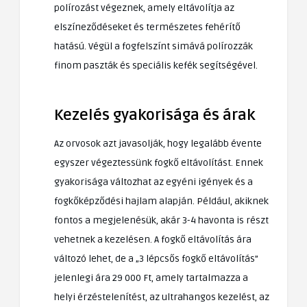
polírozást végeznek, amely eltávolítja az
elszíneződéseket és természetes fehérítő
hatású. Végül a fogfelszínt simává polírozzák
finom paszták és speciális kefék segítségével.
Kezelés gyakorisága és árak
Az orvosok azt javasolják, hogy legalább évente
egyszer végeztessünk fogkő eltávolítást. Ennek
gyakorisága változhat az egyéni igények és a
fogkőképződési hajlam alapján. Például, akiknek
fontos a megjelenésük, akár 3-4 havonta is részt
vehetnek a kezelésen. A fogkő eltávolítás ára
változó lehet, de a „3 lépcsős fogkő eltávolítás”
jelenlegi ára 29 000 Ft, amely tartalmazza a
helyi érzéstelenítést, az ultrahangos kezelést, az