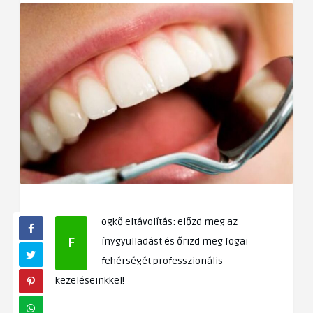
ogkő eltávolítás: előzd meg az
F
ínygyulladást és őrizd meg fogai
fehérségét professzionális
kezeléseinkkel!