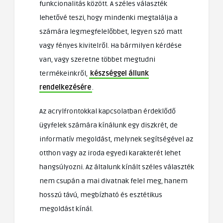
funkcionalitás között. A széles választék
lehetővé teszi, hogy mindenki megtalálja a
számára legmegfelelőbbet, legyen szó matt
vagy fényes kivitelről. Ha bármilyen kérdése
van, vagy szeretne többet megtudni
termékeinkről,
készséggel állunk
rendelkezésére
.
Az acrylfrontokkal kapcsolatban érdeklődő
ügyfelek számára kínálunk egy diszkrét, de
informatív megoldást, melynek segítségével az
otthon vagy az iroda egyedi karakterét lehet
hangsúlyozni. Az általunk kínált széles választék
nem csupán a mai divatnak felel meg, hanem
hosszú távú, megbízható és esztétikus
megoldást kínál.