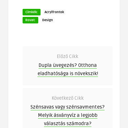
Címkék:
Acrylfrontok
Rovat:
Design
Előző Cikk
Dupla üvegezés? Otthona
eladhatósága is növekszik!
Következő Cikk
Szénsavas vagy szénsavmentes?
Melyik ásványvíz a legjobb
választás számodra?