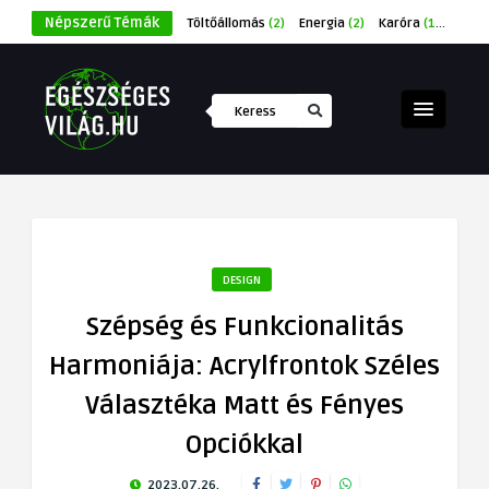
Népszerű Témák
Töltőállomás
(2)
Energia
(2)
Karóra
(1)
Éksze
DESIGN
Szépség és Funkcionalitás
Harmoniája: Acrylfrontok Széles
Választéka Matt és Fényes
Opciókkal
2023.07.26.