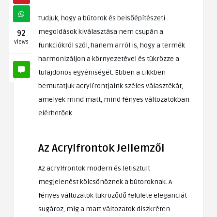
Tudjuk, hogy a bútorok és belsőépítészeti
megoldások kiválasztása nem csupán a
92
Views
funkciókról szól, hanem arról is, hogy a termék
harmonizáljon a környezetével és tükrözze a
tulajdonos egyéniségét. Ebben a cikkben
bemutatjuk acrylfrontjaink széles választékát,
amelyek mind matt, mind fényes változatokban
elérhetőek.
Az
Acrylfrontok
Jellemzői
Az acrylfrontok modern és letisztult
megjelenést kölcsönöznek a bútoroknak. A
fényes változatok tükröződő felülete eleganciát
sugároz, míg a matt változatok diszkréten