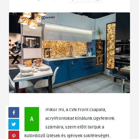
mikor mi, a CVN Front csapata,
A
acrylfrontokat kínálunk ügyfeleink
számára, szem előtt tartjuk a
különböző ízlések és igények sokféleségét.