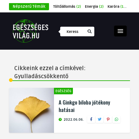
Népszerű Témák
Töltőállomás
(2)
Energia
(2)
Karóra
(1)
Éksze
Cikkeink ezzel a címkével:
Gyulladáscsökkentő
EGÉSZSÉG
A Ginkgo biloba jótékony
hatásai
2022.06.06.