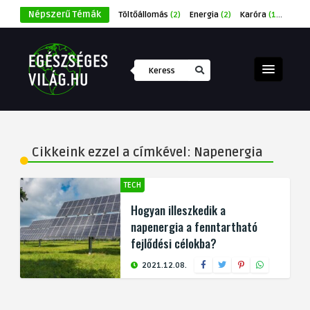
Népszerű Témák
Töltőállomás
(2)
Energia
(2)
Karóra
(1)
Éksze
Cikkeink ezzel a címkével: Napenergia
TECH
Hogyan illeszkedik a
napenergia a fenntartható
fejlődési célokba?
2021.12.08.