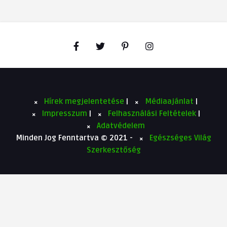
Hírek megjelentetése
|
Médiaajánlat
|
Impresszum
|
Felhasználási Feltételek
|
Adatvédelem
Minden Jog Fenntartva © 2021 -
Egészséges Világ
Szerkesztőség