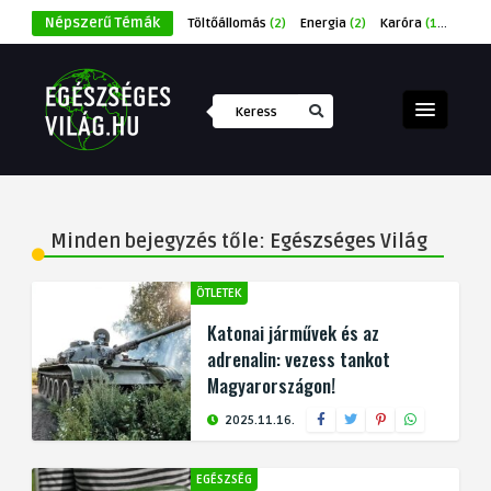
Népszerű Témák
Töltőállomás
(2)
Energia
(2)
Karóra
(1)
Éksze
Minden bejegyzés tőle: Egészséges Világ
ÖTLETEK
Katonai járművek és az
adrenalin: vezess tankot
Magyarországon!
2025.11.16.
EGÉSZSÉG