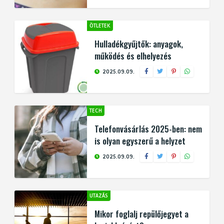
ÖTLETEK
Hulladékgyűjtők: anyagok,
működés és elhelyezés
2025.09.09.
TECH
Telefonvásárlás 2025-ben: nem
is olyan egyszerű a helyzet
2025.09.09.
UTAZÁS
Mikor foglalj repülőjegyet a