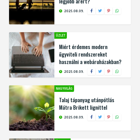
legjobb árért?
2025.08.09.
ÜZLET
Miért érdemes modern
ügyviteli rendszereket
használni a webáruházakban?
2025.08.09.
NAGYVILÁG
Talaj tápanyag utánpótlás
Mátra Brikett lignittel
2025.08.09.