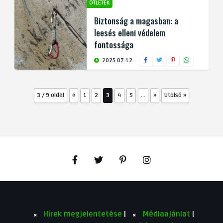
ÖTLETEK
Biztonság a magasban: a
leesés elleni védelem
fontossága
2025.07.12.
3 / 9 oldal
«
1
2
3
4
5
...
»
Utolsó »
Hírek megjelentetése
|
Médiaajánlat
|