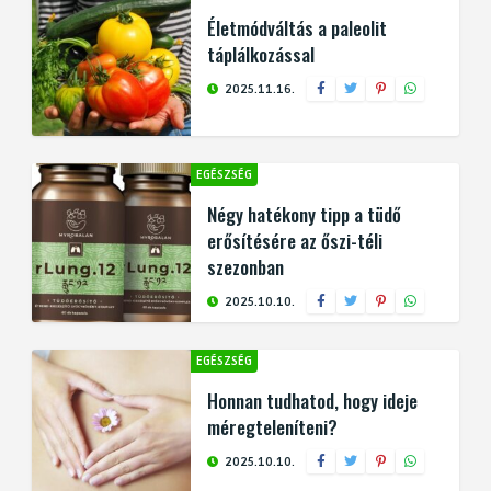
Életmódváltás a paleolit
táplálkozással
2025.11.16.
EGÉSZSÉG
Négy hatékony tipp a tüdő
erősítésére az őszi-téli
szezonban
2025.10.10.
EGÉSZSÉG
Honnan tudhatod, hogy ideje
méregteleníteni?
2025.10.10.