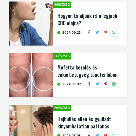
EGÉSZSÉG
Hogyan találjunk rá a legjobb
CBD olajra?
2024.09.25.
EGÉSZSÉG
Mofetta kezelés és
cukorbetegség tünetei lábon
2024.07.02.
EGÉSZSÉG
Hajhullás ellen és gyulladt
kinyomhatatlan pattanás
2024.06.05.