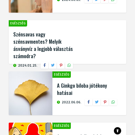
EGÉSZSÉG
Szénsavas vagy
szénsavmentes? Melyik
ásványvíz a legjobb választás
számodra?
2024.01.25.
EGÉSZSÉG
A Ginkgo biloba jótékony
hatásai
2022.06.06.
EGÉSZSÉG