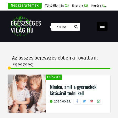
Népszerű Témák
Töltőállomás
(2)
Energia
(2)
Karóra
(1)
Éksze
Az összes bejegyzés ebben a rovatban:
Egészség
EGÉSZSÉG
Minden, amit a gyermekek
látásáról tudni kell
2024.09.25.