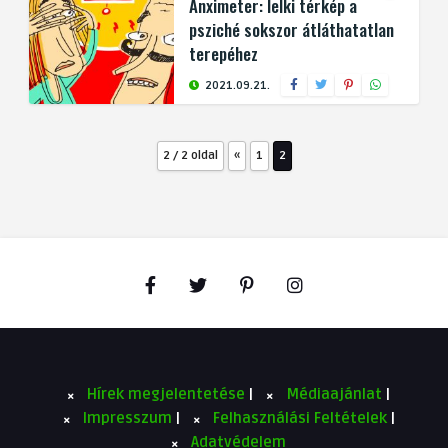
Anximeter: lelki térkép a
psziché sokszor átláthatatlan
terepéhez
2021.09.21.
2 / 2 oldal
«
1
2
Hírek megjelentetése
|
Médiaajánlat
|
Impresszum
|
Felhasználási Feltételek
|
Adatvédelem