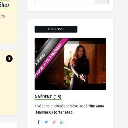
éhez
 és
TOP POSTS
A VÉDENC (16)
A védenc c. akcióban bővelkedő film Anna
(Maggie Q) történetét ..