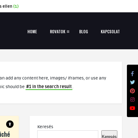
s ellen
(1)
HOME
ROVATOK
BLOG
KAPCSOLAT
can add any content here, images/ iframes, or use any
opic should be
#1 in the search result
.
Keresés
ziché
Keresés