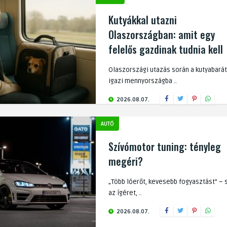
Kutyákkal utazni
Olaszországban: amit egy
felelős gazdinak tudnia kell
Olaszországi utazás során a kutyabará
igazi mennyországba ..
2026.08.07.
AUTÓ
Szívómotor tuning: tényleg
megéri?
„Több lóerőt, kevesebb fogyasztást” – 
az ígéret, ..
2026.08.07.