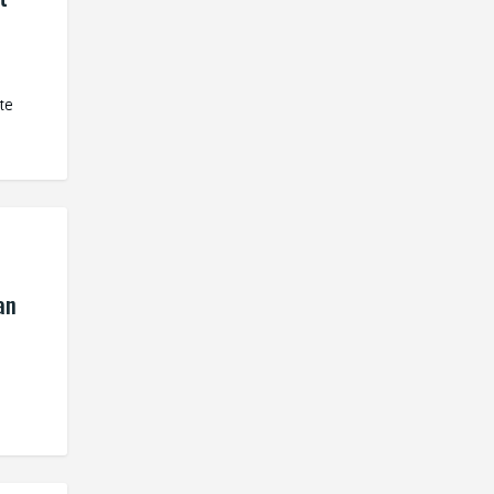
te
an