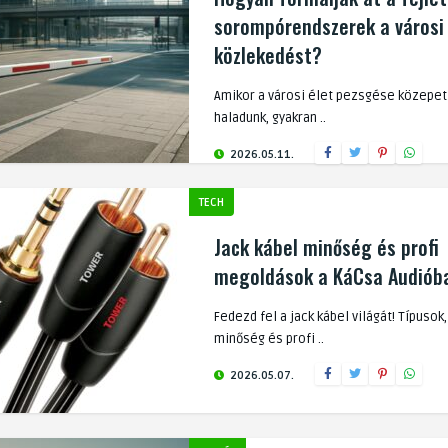
sorompórendszerek a városi
közlekedést?
Amikor a városi élet pezsgése közepet
haladunk, gyakran ..
2026.05.11.
TECH
Jack kábel minőség és profi
megoldások a KáCsa Audiób
Fedezd fel a jack kábel világát! Típusok,
minőség és profi ..
2026.05.07.