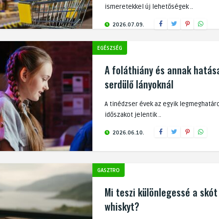
ismeretekkel új lehetőségek ..
2026.07.09.
EGÉSZSÉG
A foláthiány és annak hatás
serdülő lányoknál
A tinédzser évek az egyik legmeghatá
időszakot jelentik ..
2026.06.10.
GASZTRO
Mi teszi különlegessé a skót
whiskyt?