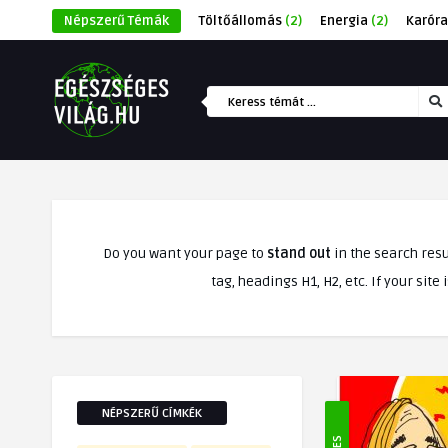
Népszerű Témák
Töltőállomás
(2)
Energia
(2)
Karóra
Do you want your page to
stand out
in the search resu
tag, headings H1, H2, etc. If your sit
NÉPSZERŰ CÍMKÉK