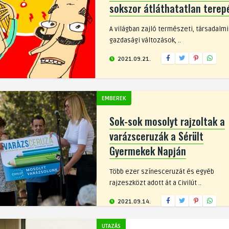
sokszor átláthatatlan terep
A világban zajló természeti, társadalmi
gazdasági változások, ..
2021.09.21.
EMBEREK
Sok-sok mosolyt rajzoltak a
varázsceruzák a Sérült
Gyermekek Napján
Több ezer színesceruzát és egyéb
rajzeszközt adott át a Civilút ..
2021.09.14.
UTAZÁS