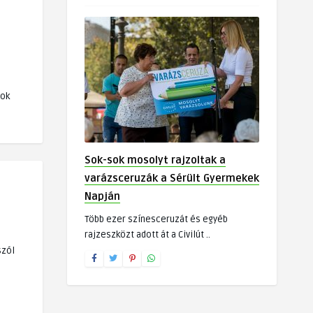
tok
Sok-sok mosolyt rajzoltak a
varázsceruzák a Sérült Gyermekek
Napján
Több ezer színesceruzát és egyéb
rajzeszközt adott át a Civilút ..
szól