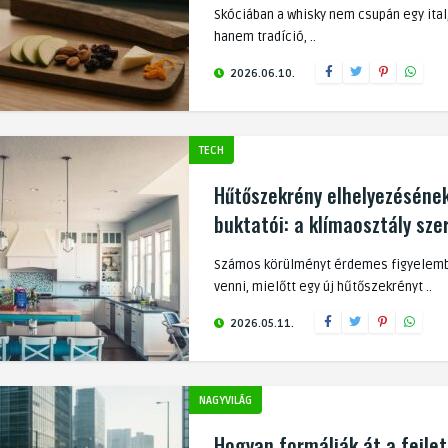
Skóciában a whisky nem csupán egy ital
hanem tradíció, ..
2026.06.10.
TECH
Hűtőszekrény elhelyezéséne
buktatói: a klímaosztály sze
Számos körülményt érdemes figyelem
venni, mielőtt egy új hűtőszekrényt ..
2026.05.11.
NAGYVILÁG
Hogyan formálják át a fejlet