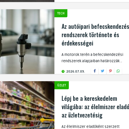
TECH
Az autóipari befecskendezés
rendszerek története és
érdekességei
A motorok terén a befecskendezési
rendszerek alapjaiban határozzák ..
2026.07.09.
ÜZLET
Lépj be a kereskedelem
világába: az élelmiszer elad
az üzletvezetésig
Az élelmiszer eladóként szerzett