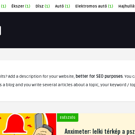
(1)
Ékszer
(1)
Dísz
(1)
Autó
(1)
Elektromos autó
(1)
Hajhullá
lts? Add a description for your website,
better for SEO purposes
. You 
e is a blog and you write several articles about a topic, your keyword / t
EGÉSZSÉG
Anximeter: lelki térkép a ps