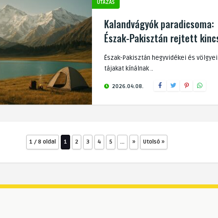
UTAZÁS
Kalandvágyók paradicsoma:
Észak-Pakisztán rejtett kinc
Észak-Pakisztán hegyvidékei és völgyei i
tájakat kínálnak ..
2026.04.08.
1 / 8 oldal
1
2
3
4
5
...
»
Utolsó »