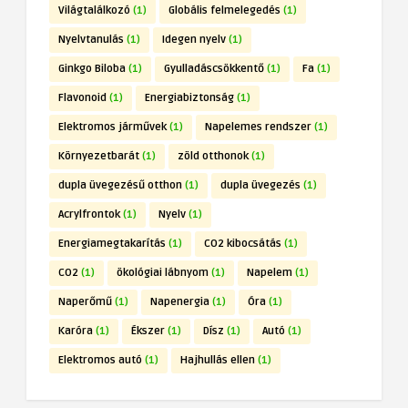
Világtalálkozó
(1)
Globális felmelegedés
(1)
Nyelvtanulás
(1)
Idegen nyelv
(1)
Ginkgo Biloba
(1)
Gyulladáscsökkentő
(1)
Fa
(1)
Flavonoid
(1)
Energiabiztonság
(1)
Elektromos járművek
(1)
Napelemes rendszer
(1)
Környezetbarát
(1)
zöld otthonok
(1)
dupla üvegezésű otthon
(1)
dupla üvegezés
(1)
Acrylfrontok
(1)
Nyelv
(1)
Energiamegtakarítás
(1)
CO2 kibocsátás
(1)
CO2
(1)
ökológiai lábnyom
(1)
Napelem
(1)
Naperőmű
(1)
Napenergia
(1)
Óra
(1)
Karóra
(1)
Ékszer
(1)
Dísz
(1)
Autó
(1)
Elektromos autó
(1)
Hajhullás ellen
(1)