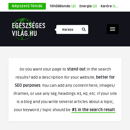
Népszerű Témák
Töltőállomás
(2)
Energia
(2)
Karóra
(1)
Éksze
Do you want your page to
stand out
in the search
results? Add a description for your website,
better for
SEO purposes
. You can add any content here, images/
iframes, or use any tag, headings H1, H2, etc. If your site
is a blog and you write several articles about a topic,
your keyword / topic should be
#1 in the search result
.