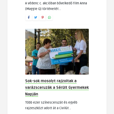
A védenc c. akcióban bővelkedő film Anna
(Maggie Q) történetét ..
Sok-sok mosolyt rajzoltak a
varázsceruzák a Sérült Gyermekek
Napján
Több ezer színesceruzát és egyéb
rajzeszközt adott át a Civilút ..