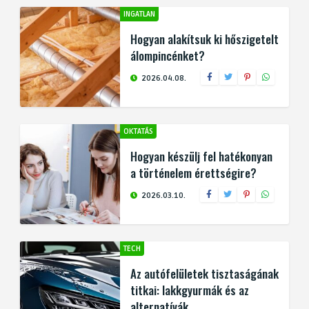
INGATLAN
Hogyan alakítsuk ki hőszigetelt
álompincénket?
2026.04.08.
OKTATÁS
Hogyan készülj fel hatékonyan
a történelem érettségire?
2026.03.10.
TECH
Az autófelületek tisztaságának
titkai: lakkgyurmák és az
alternatívák