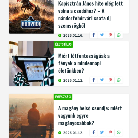
Kapisztrán János hite elég lett
volna a csodához? – A
nándorfehérvári csata új
szemszögből
2026.01.16.
ÉLETSTÍLUS
Miért létfontosságúak a
fények a mindennapi
életünkben?
2026.01.12.
EGÉSZSÉG
A magány belső csendje: miért
vagyunk egyre
magányosabbak?
2026.01.12.