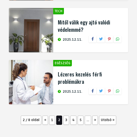
TECH
Mitől válik egy ajtó valódi
védelemmé?
2025.12.11.
EGÉSZSÉG
Lézeres kezelés férfi
problémákra
2025.12.11.
2 / 8 oldal
«
1
2
3
4
5
...
»
Utolsó »