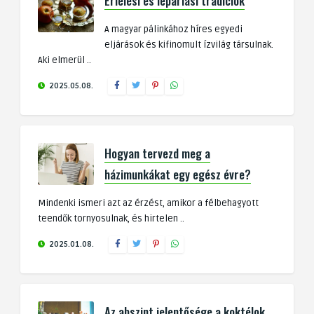
Érlelési és lepárlási tradíciók
A magyar pálinkához híres egyedi
eljárások és kifinomult ízvilág társulnak.
Aki elmerül ..
2025.05.08.
Hogyan tervezd meg a
házimunkákat egy egész évre?
Mindenki ismeri azt az érzést, amikor a félbehagyott
teendők tornyosulnak, és hirtelen ..
2025.01.08.
Az abszint jelentősége a koktélok