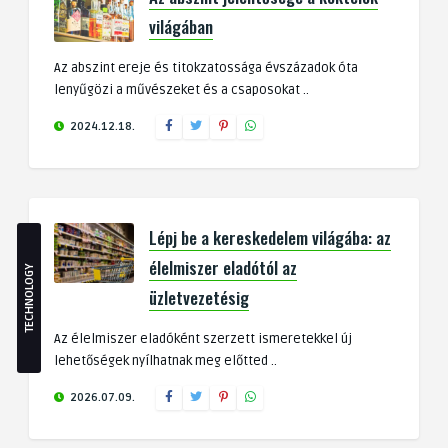
világában
Az abszint ereje és titokzatossága évszázadok óta
lenyűgözi a művészeket és a csaposokat ..
2024.12.18.
Lépj be a kereskedelem világába: az
élelmiszer eladótól az
TECHNOLOGY
üzletvezetésig
Az élelmiszer eladóként szerzett ismeretekkel új
lehetőségek nyílhatnak meg előtted ..
2026.07.09.