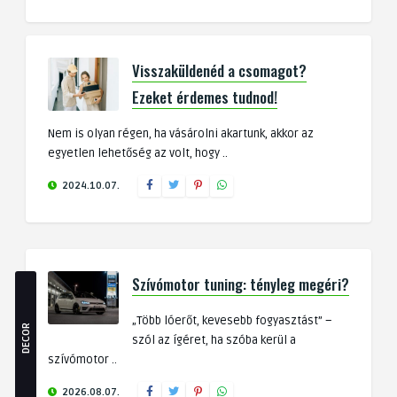
Visszaküldenéd a csomagot?
Ezeket érdemes tudnod!
Nem is olyan régen, ha vásárolni akartunk, akkor az
egyetlen lehetőség az volt, hogy ..
2024.10.07.
Szívómotor tuning: tényleg megéri?
„Több lóerőt, kevesebb fogyasztást” –
DECOR
szól az ígéret, ha szóba kerül a
szívómotor ..
2026.08.07.