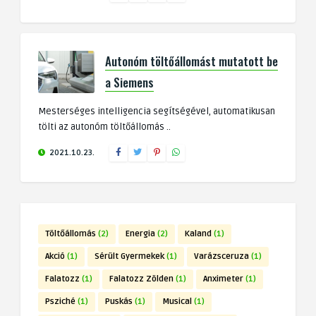
Autonóm töltőállomást mutatott be
a Siemens
Mesterséges intelligencia segítségével, automatikusan
tölti az autonóm töltőállomás ..
2021.10.23.
Töltőállomás
(2)
Energia
(2)
Kaland
(1)
Akció
(1)
Sérült Gyermekek
(1)
Varázsceruza
(1)
Falatozz
(1)
Falatozz Zölden
(1)
Anximeter
(1)
Psziché
(1)
Puskás
(1)
Musical
(1)